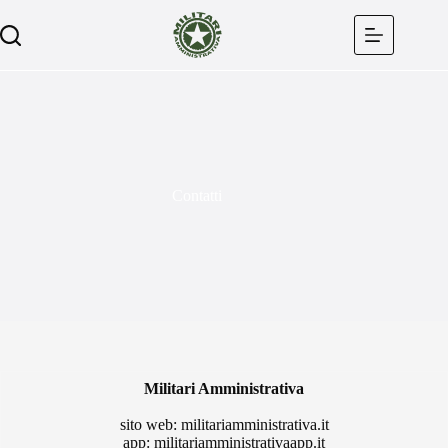
Salta
al
contenuto
Contatti
Militari Amministrativa
sito web: militariamministrativa.it
app: militariamministrativaapp.it